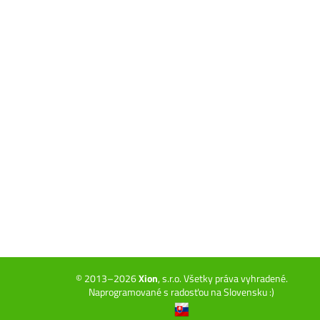
© 2013–2026
Xion
, s.r.o. Všetky práva vyhradené.
Naprogramované s radosťou na Slovensku :)