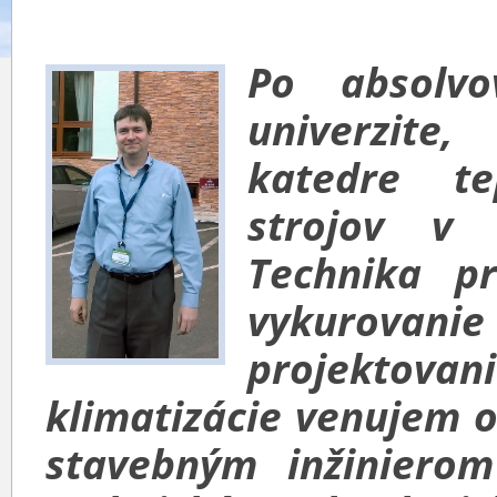
Po absolvo
univerzite
katedre te
strojov v
Technika pr
vykurovan
p
rojektov
klimatizácie venujem 
stavebným inžinierom